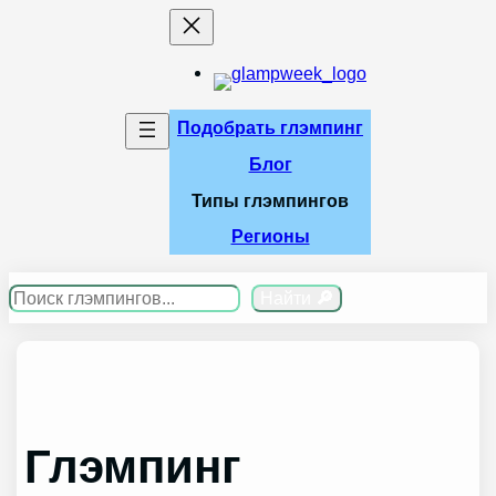
Перейти
к
содержимому
Подобрать глэмпинг
Блог
Типы глэмпингов
Регионы
Поиск
Найти
🔎
Глэмпинг