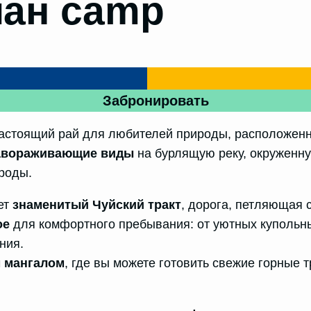
ман camp
Забронировать
настоящий рай для любителей природы, расположенн
авораживающие виды
на бурлящую реку, окруженну
ироды.
ет
знаменитый Чуйский тракт
, дорога, петляющая 
ое
для комфортного пребывания: от уютных купольны
ния.
 мангалом
, где вы можете готовить свежие горные 