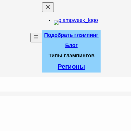
Подобрать глэмпинг
Блог
Типы глэмпингов
Регионы