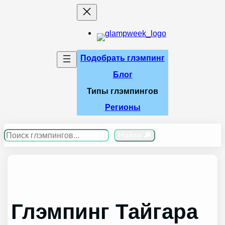
Перейти
к
содержимому
Подобрать глэмпинг
Блог
Типы глэмпингов
Регионы
Поиск
Найти
🔎
Глэмпинг Тайгара