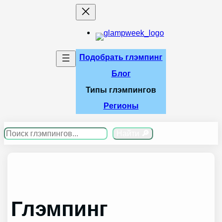
Перейти
к
содержимому
Подобрать глэмпинг
Блог
Типы глэмпингов
Регионы
Поиск
Найти
🔎
Глэмпинг