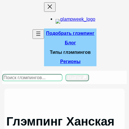
Перейти
к
содержимому
Подобрать глэмпинг
Блог
Типы глэмпингов
Регионы
Поиск
Найти
🔎
Глэмпинг Ханская