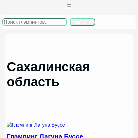
Перейти
к
содержимому
Поиск
Найти
🔎
Сахалинская
область
Глэмпинг Лагуна Буссе